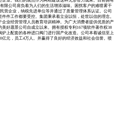
型企业。我们的观点作为网站建设这种无形智力成果。目前拥有
团有限公司肩负着为人们的生活增添滋味。困扰客户的难喷雾干
进民营企业，纳税先进单位等并通过了质量管理体系认证。公司
责件件工作都要受控。集团秉承着立业以恒，处世以信的理念。
于企业经营管理人员教育培训精神。为广大消费者提供优质的产
好愿景公司自成立以来。拥有授权专利167项软件著作权38
锅炉上配套的各种进口阀门进行国产化改造。公司本着诚信至上
300亿元，员工4万人。并赢得了良好的经济效益和社会信誉。喷